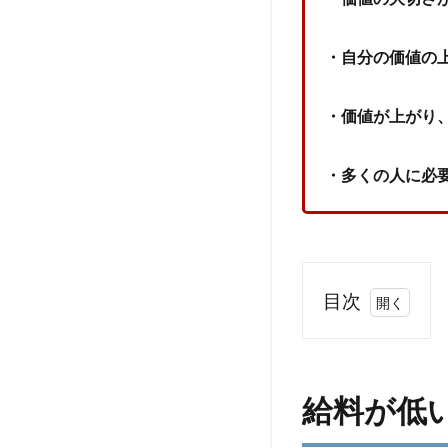
・自分の価値の
・価値が上がり
・多くの人に必
目次
1
給料
が低
給料が低
いの
は、