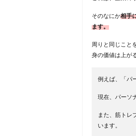
2
そのなにか
相手
ま
ます。
と
め
周りと同じこと
身の価値は上が
例えば、「パ
現在、パーソ
また、筋トレ
います。