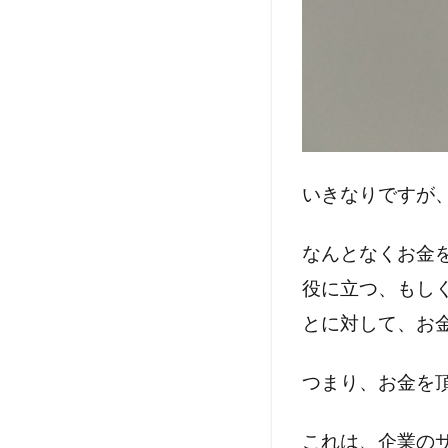
価値
を上
げる
ため
には
全く
違う
スキ
いきなりですが
ルを
磨く
なんとなくお金
こと
役に立つ、もし
1.3
スキ
とに対して、お
ルを
磨く
つまり、お金を
ため
に
これは、企業の
は？